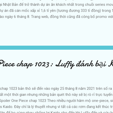
tại Nhật Bản để trở thành dự án ăn khách nhất trong chuỗi series m
ự án đã cán mốc xấp xỉ 1,6 tỉ yên (tương đương 333 tỉ đồng) trong 1
vào ngày 6 tháng 8. Trang web, đồng thời cũng đã công bố promo vide
 "Flowers" do Asian Kung-Fu Generation trình bày. Bộ phim đã thu về
tiên tương đương 196 tỉ đồng. Dự án lần này thu về nhiều hơn 229,2%
o Academia: Heroes Rising, đã làm được trong ngày đầu tiên khởi ch
Piece chap 1023: Luffy đánh bại 
hap 1023 bản thô sẽ đến vào ngày 25 tháng 8 năm 2021 trên số ra
t một thời gian nhưng những bản quét thô này sẽ bị rò rỉ trực tuyến
Spoiler One Piece chap 1023 Theo nhiều người hâm mộ one-piece, 
s Kaido. Đây chỉ là lý thuyết nhưng vì tất cả các rơm đang kết thúc t
t lập để họ cùng nhau chống lại Kaido cho đến khi Luffy đến và cứu h