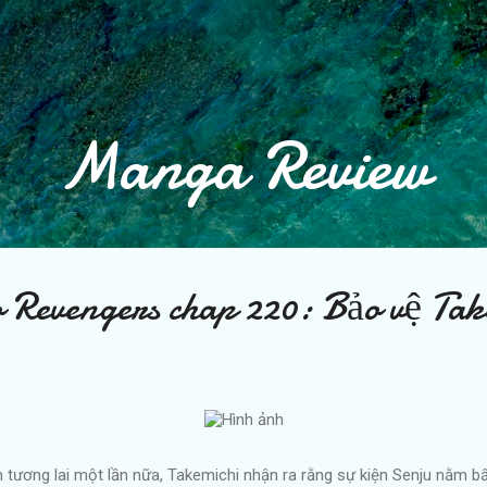
Chuyển đến nội dung chính
Manga Review
o Revengers chap 220: Bảo vệ Tak
h tương lai một lần nữa, Takemichi nhận ra rằng sự kiện Senju nằm 