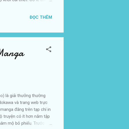
trạng của chiến trường như
n do Kibi Dango của cô ấy
ĐỌC THÊM
n như trở nên ngang bằng
ể giành chiến thắng trong
 Manga
o) là giải thưởng thường
adokawa và trang web trực
 manga đăng trên tạp chí in
ộ truyện có ít hơn năm tập
 hâm mộ bỏ phiếu. Trước