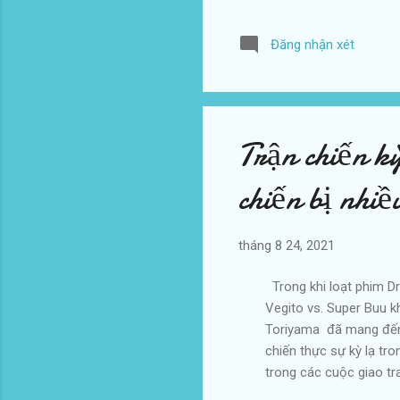
năm
cho
Đăng nhận xét
3 c
Ko 
Yok
bện
Trận chiến k
chiến bị nhiề
tháng 8 24, 2021
Trong khi loạt phim Dra
Vegito vs. Super Buu k
Toriyama đã mang đến m
chiến thực sự kỳ lạ tro
trong các cuộc giao tr
Ball chưa bao giờ sợ hã