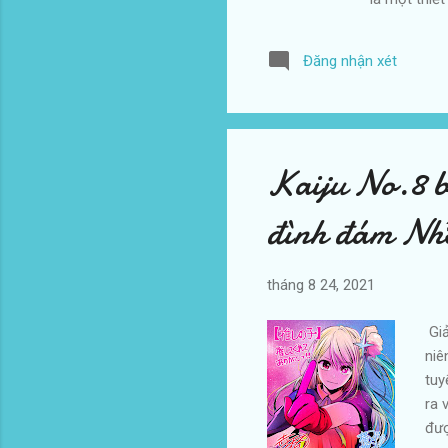
ta sẽ nhận 
thế nào? Ta
Đăng nhận xét
mà các con 
nhau. Thành
trận chiến n
Kaiju No.8 b
đình đám Nh
tháng 8 24, 2021
Giả
niê
tuy
ra 
đượ