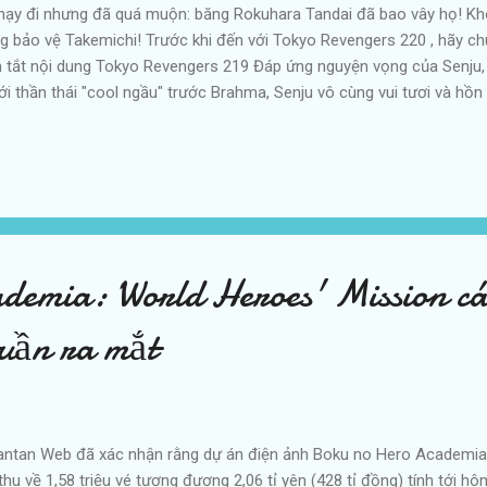
chạy đi nhưng đã quá muộn: băng Rokuhara Tandai đã bao vây họ! K
 bảo vệ Takemichi! Trước khi đến với Tokyo Revengers 220 , hãy ch
 tắt nội dung Tokyo Revengers 219 Đáp ứng nguyện vọng của Senju,
 với thần thái "cool ngầu" trước Brahma, Senju vô cùng vui tươi và hồn
chơi và cười đùa như một đứa trẻ. Sau một lúc, Senju nói với Takemi
à ngày quyết chiến. Senju nói mình và Takeomi sẽ lo phần Rokuhara 
 Manji. Senju nói rằng một khi Mikey và Terano bị hạ bệ, cô sẽ có 
 hai sau đó bắt đầu ch...
emia: World Heroes' Mission c
tuần ra mắt
antan Web đã xác nhận rằng dự án điện ảnh Boku no Hero Academia
thu về 1,58 triệu vé tương đương 2,06 tỉ yên (428 tỉ đồng) tính tới h