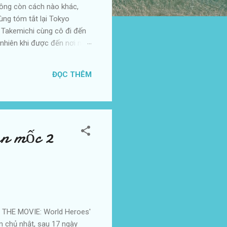
hông còn cách nào khác,
ùng tóm tắt lại Tokyo
 Takemichi cùng cô đi đến
 nhiên khi được đến nơi này.
chi những mối lo ngại của
Tandai còn Draken và
ĐỌC THÊM
thể trở thành số một đúng
án mốc 2
 THE MOVIE: World Heroes'
ôm chủ nhật, sau 17 ngày