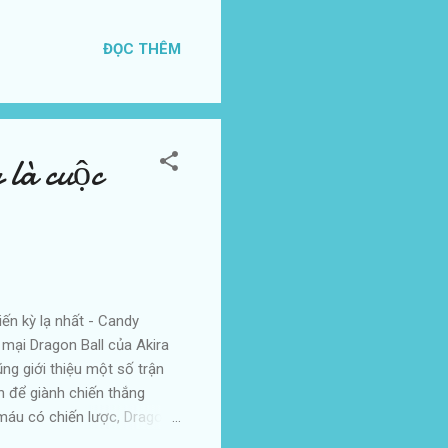
Tuy nhiên lần thứ 7 này đã
goại quốc. Sau đây là top
ĐỌC THÊM
 chí in ra: Hạng 1: Oshi no
asaka và minh họa bởi Mengo
p. Nội dung: Một bác sĩ và
 là cuộc
iến kỳ lạ nhất - Candy
mại Dragon Ball của Akira
ng giới thiệu một số trận
nh để giành chiến thắng
 máu có chiến lược, Dragon
ộc chiến kinh điển kỳ lạ