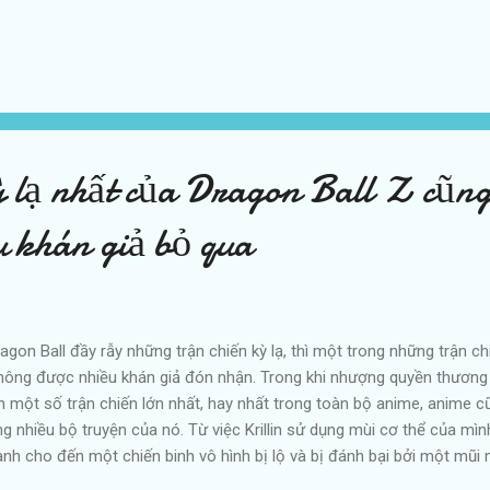
 2021, việc bầu chọn chỉ giới hạn trong khu vực đất nước Nhật Bản. 
 phép bình chọn trên trang web, mở rộng cơ hội cho người hâm mộ n
ác đầu truyện đã thắng giải trong hai hạng mục. Manga đăng trên tạp
- tạp chí: Weekly Young Jump Bộ truyện tranh sáng tác bởi Aka Ak
oyari. Tính tới tháng 5 năm 2021, bộ truyện đã xuất bản thành bốn tậ
h nhân cũ của anh chuyển sin...
ỳ lạ nhất của Dragon Ball Z cũng
u khán giả bỏ qua
gon Ball đầy rẫy những trận chiến kỳ lạ, thì một trong những trận ch
hông được nhiều khán giả đón nhận. Trong khi nhượng quyền thương 
ột số trận chiến lớn nhất, hay nhất trong toàn bộ anime, anime cũ
ng nhiều bộ truyện của nó. Từ việc Krillin sử dụng mùi cơ thể của mì
anh cho đến một chiến binh vô hình bị lộ và bị đánh bại bởi một mũi
i trước những khía cạnh kỳ lạ và hoang dã của nó. Tuy nhiên, có lẽ cu