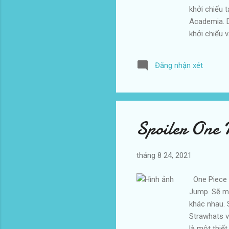
khởi chiếu 
Academia. D
khởi chiếu 
khúc chủ đề
4 ngày đầu 
Đăng nhận xét
Boku no Her
Spoiler One 
tháng 8 24, 2021
One Piece c
Jump. Sẽ mấ
khác nhau. 
Strawhats v
là một thiế