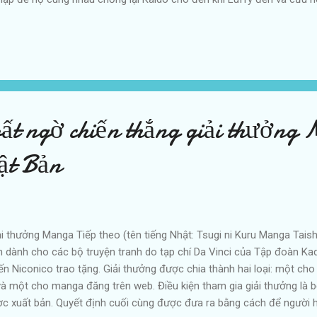
được một số gợi ý trong phần spoilers manga One Piece 1023 . Tình 
ma thực sự đã đóng góp rất nhiều cho chiến trường. Đó là hoàn toà
số đã thay đổi nhiều như vậy. Liên minh và phe hải tặc Beast đã gầ
 viên của CP-0 nói rằng phải hạ gục những tay sai chính của Kaido đ
ày. Và điều đó đã trở thành hiện...
ất ngờ chiến thắng giải thưởng
ật Bản
i thưởng Manga Tiếp theo (tên tiếng Nhật: Tsugi ni Kuru Manga Taish
n dành cho các bộ truyện tranh do tạp chí Da Vinci của Tập đoàn K
ến Niconico trao tặng. Giải thưởng được chia thành hai loại: một cho
và một cho manga đăng trên web. Điều kiện tham gia giải thưởng là b
c xuất bản. Quyết định cuối cùng được đưa ra bằng cách để người