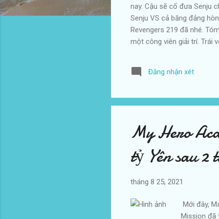
nay. Cậu sẽ cố đưa Senju 
Senju VS cả băng đảng hòng
Revengers 219 đã nhé. Tóm
một công viên giải trí. Trái
Cô chơi qua tất cả các trò 
mình. Ngày 14 tháng 7 sẽ l
Đăng nhận xét
Takemichi sẽ đối đầu Kantou
với mong muốn của mình. Cả
My Hero Acad
tỷ Yên sau 2 
tháng 8 25, 2021
Mới đây, M
Mission đã 