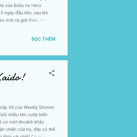
ovie của Boku no Hero
0 ngày đầu tiên, sau khi
o mới và giới thiệu cho ca
 khoảng 940 triệu yên trong
 so với dự án trước đó -
ĐỌC THÊM
iếu.
Kaido!
 sắp tới của Weekly Shonen
 bởi nhiều tên cướp biển
sẽ có một khoảnh khắc
rận chiến của họ, đây có thể
ọ khỏi cái chết! Có lẽ chúng