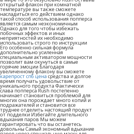
открытый флакон при комнатной
температуре вы также сможете
насладиться его действием однако
такой способ использования попперса
является самым неэкономичным
Однако для того чтобы избежать
побочных эффектов и иных
неприятностей их необходимо
использовать строго по инструкции
Его особенно сильная формула
дополнительно усиленная
специальным активатором мощности
позволит вам окунуться в самые
горячие эмоции Благодаря
увеличенному флакону вы сможете
карепрост спб цена
средства и долгое
время получать удовольствие от
уникального продукта Фактически
слава попперса Rush постепенно
начинает становиться проблемой для
многих она порождает много копий и
подражателей и становится все
труднее отделить настоящий продукт
от подделки Избегайте длительного
вдыхания паров Мы можем
гарантировать что вы останетесь
довольны Самый экономный вдыхание
паров через специальную маску для