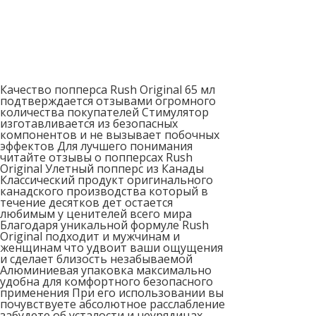
Качество попперса Rush Original 65 мл
подтверждается отзывами огромного
количества покупателей Стимулятор
изготавливается из безопасных
компонентов и не вызывает побочных
эффектов Для лучшего понимания
читайте отзывы о попперсах Rush
Original Улетный попперс из Канады
Классический продукт оригинального
канадского производства который в
течение десятков дет остается
любимым у ценителей всего мира
Благодаря уникальной формуле Rush
Original подходит и мужчинам и
женщинам что удвоит ваши ощущения
и сделает близость незабываемой
Алюминиевая упаковка максимально
удобна для комфортного безопасного
применения При его использовании вы
почувствуете абсолютное расслабление
забудете об усталости и неурядицах