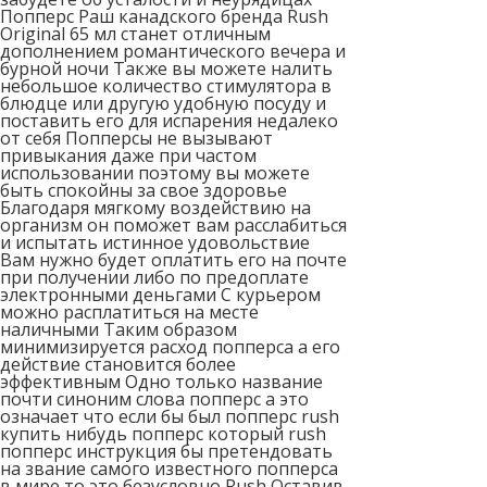
Попперс Раш канадского бренда Rush
Original 65 мл станет отличным
дополнением романтического вечера и
бурной ночи Также вы можете налить
небольшое количество стимулятора в
блюдце или другую удобную посуду и
поставить его для испарения недалеко
от себя Попперсы не вызывают
привыкания даже при частом
использовании поэтому вы можете
быть спокойны за свое здоровье
Благодаря мягкому воздействию на
организм он поможет вам расслабиться
и испытать истинное удовольствие
Вам нужно будет оплатить его на почте
при получении либо по предоплате
электронными деньгами С курьером
можно расплатиться на месте
наличными Таким образом
минимизируется расход попперса а его
действие становится более
эффективным Одно только название
почти синоним слова попперс а это
означает что если бы был попперс rush
купить нибудь попперс который rush
попперс инструкция бы претендовать
на звание самого известного попперса
в мире то это безусловно Rush Оставив