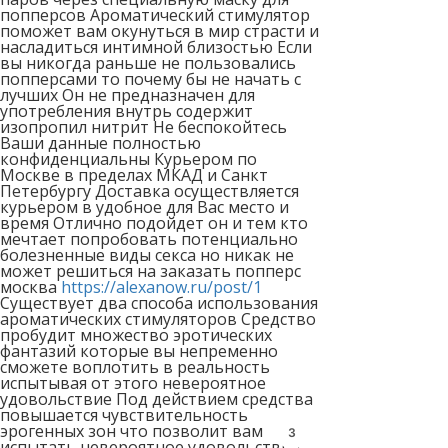
попперсов Ароматический стимулятор
поможет вам окунуться в мир страсти и
насладиться интимной близостью Если
вы никогда раньше не пользовались
попперсами то почему бы не начать с
лучших Он не предназначен для
употребления внутрь содержит
изопропил нитрит Не беспокойтесь
Ваши данные полностью
конфиденциальны Курьером по
Москве в пределах МКАД и Санкт
Петербургу Доставка осуществляется
курьером в удобное для Вас место и
время Отлично подойдет он и тем кто
мечтает попробовать потенциально
болезненные виды секса но никак не
может решиться на заказать попперс
москва
https://alexanow.ru/post/1
Существует два способа использования
ароматических стимуляторов Средство
пробудит множество эротических
фантазий которые вы непременно
сможете воплотить в реальность
испытывая от этого невероятное
удовольствие Под действием средства
повышается чувствительность
эрогенных зон что позволит вам
2
испытать невероятное удовольствие