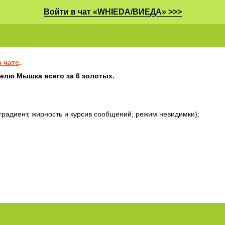
Войти в чат «WHIEDA/ВИЕДА» >>>
 чате
.
телю Мышка всего за 6 золотых.
градиент, жирность и курсив сообщений, режим невидимки);