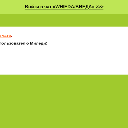
Войти в чат «WHIEDA/ВИЕДА» >>>
 чате
.
 пользователю Миледи: